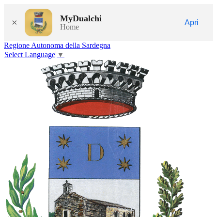
MyDualchi
×
Apri
Home
Regione Autonoma della Sardegna
Select Language
▼