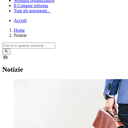
Struttura organizzativa
Il Comune informa
Tutti gli argomenti...
Accedi
Home
Notizie
Notizie