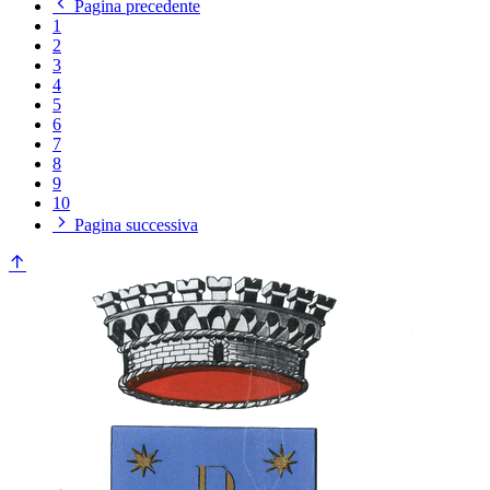
Pagina precedente
1
2
3
4
5
6
7
8
9
10
Pagina successiva