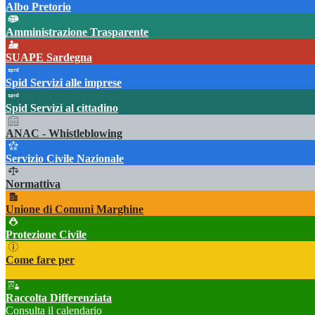
Albo Pretorio
Amministrazione Trasparente
SUAPE Sardegna
Spid Servizi alle imprese
Spid Servizi al cittadino
ANAC - Whistleblowing
Servizio Civile Nazionale
Normattiva
Unione di Comuni Marghine
Protezione Civile
Come fare per
Raccolta Differenziata
Consulta il calendario