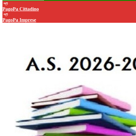
PagoPa Cittadino
PagoPa Imprese