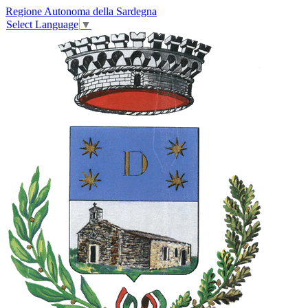
Regione Autonoma della Sardegna
Select Language
▼