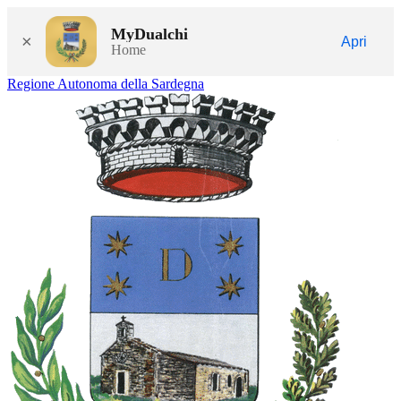
MyDualchi
×
Apri
Home
Regione Autonoma della Sardegna